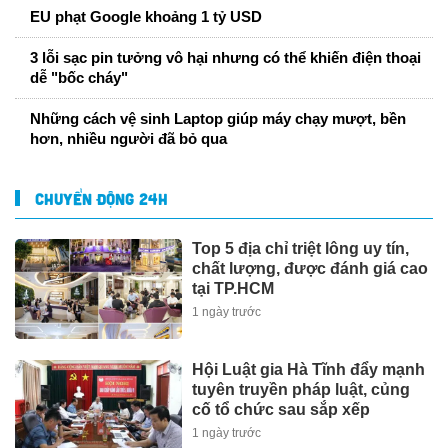
EU phạt Google khoảng 1 tỷ USD
3 lỗi sạc pin tưởng vô hại nhưng có thể khiến điện thoại
dễ "bốc cháy"
Những cách vệ sinh Laptop giúp máy chạy mượt, bền
hơn, nhiều người đã bỏ qua
CHUYỂN ĐỘNG 24H
Top 5 địa chỉ triệt lông uy tín,
chất lượng, được đánh giá cao
tại TP.HCM
1 ngày trước
Hội Luật gia Hà Tĩnh đẩy mạnh
tuyên truyền pháp luật, củng
cố tổ chức sau sắp xếp
1 ngày trước