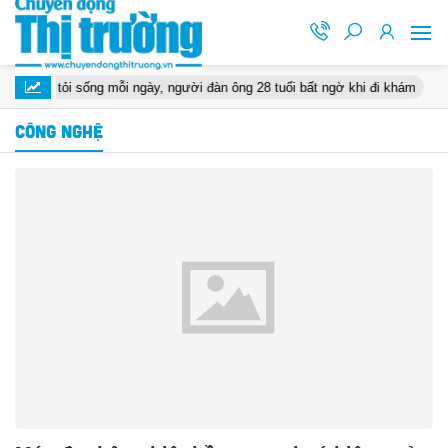
 tỏi sống mỗi ngày, người đàn ông 28 tuổi bất ngờ khi đi khám
Hà N
CÔNG NGHỆ