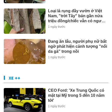
Loại lá rụng đầy vườn ở Việt
Nam, "trời Tây" bán gần nửa
triệu đồng/chiếc vẫn có người
mua
1 ngày trước
Đang ăn lẩu, người phụ nữ bất
ngờ phát hiện cảnh tượng "nổi
da gà" trong nồi
1 ngày trước
XE ++
CEO Ford: 'Xe Trung Quốc có
mặt tại Mỹ trong 5 đến 10 năm
tới'
1 ngày trước