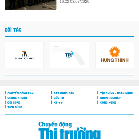
16:22 03/08/2026
ĐỐI TÁC
CHUYỂN ĐỘNG 24H
BẤT ĐỘNG SẢN
TÀI CHÍNH - NGÂN HÀNG
CHỨNG KHOÁN
ĐẦU TƯ
DOANH NGHIỆP
ĐỜI SỐNG
XE ++
CÔNG NGHỆ
TIÊU DÙNG