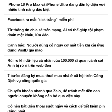
iPhone 18 Pro Max và iPhone Ultra đang dần lộ diện với
nhiều tính năng đặc biệt
Facebook ra mắt "tick trắng" miễn phí
Từ thông tin chia sẻ trên mạng, AI có thể giúp tội phạm
đoán mật khẩu, lừa đảo
Cảnh báo: Người dùng có nguy cơ mất tiền khi cài ứng
dụng VssID giả mạo
Rủi ro khi dữ liệu cá nhân của 100.000 sĩ quan cảnh sát
Anh bị rò rỉ trên web đen
7 bước đăng ký mua, thuê mua nhà ở xã hội trên Cổng
Dịch vụ công quốc gia
Chuyển khoản nhanh qua Zalo, để tránh mất tiền oan
người chuyển không nên bỏ qua việc này
Có nên bật điện thoại suốt ngày và cách để tiết kiệm pin
đúng nhất