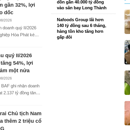
dồn gần 40.000 tỷ đồng
m gần 32%, lợi
vào sân bay Long Thành
o dốc
Nafoods Group lãi hơn
08/2026
140 tỷ đồng sau 6 tháng,
h doanh quý II/2026
hàng tồn kho tăng hơn
ghiệp Hòa Phát kém
gấp đôi
i doanh thu giảm gần
i nhuận sau thuế giảm
u quý II/2026
 cùng kỳ năm trước
tăng 54%, lợi
iảm một nửa
08/2026
6 BAF ghi nhận doanh
ạt 2.137 tỷ đồng tăng
cùng kỳ, nhưng lợi
thuế giảm một nửa
trai Chủ tịch Nam
04 tỷ đồng.
 thêm 2 triệu cổ
LG