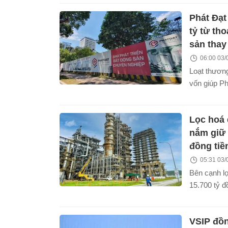
tổng giá trị
Phát Đạt
trong giai 
không được
tỷ từ tho
thông qua.
sản thay
06:00 03/
Loạt thươn
vốn giúp P
doanh thu tà
thanh khoản
Lọc hoá
kể cơ cấu t
năm.
nắm giữ 
đồng tiề
05:31 03/
Bên cạnh l
15.700 tỷ đ
năm, Lọc h
nắm gần 54.
VSIP đồ
và tiền gửi