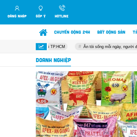
ĐĂNG NHẬP
GÓP Ý
HOTLINE
CHUYỂN ĐỘNG 24H
BẤT ĐỘNG SẢN
T
ánh giá cao tại TP.HCM
Ăn tỏi sống mỗi ngày, người đàn ông 28 tuổi
DOANH NGHIỆP