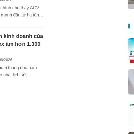
 chính cho thấy ACV
y mạnh đầu tư hạ tầng
 xây dựng dở dang gần
ồng, trong đó dự án
n kinh doanh của
 chiếm tới 94%.
ex âm hơn 1.300
08/2026
hu 6 tháng đầu năm
 nhất lịch sử,
ẫn ghi nhận dòng tiền
 âm hơn 1.300 tỷ
 khi lợi nhuận quý
 giảm.