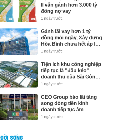
II vẫn gánh hơn 3.000 tỷ
đồng nợ vay
1 ngày trước
Gánh lãi vay hơn 1 tỷ
đồng mỗi ngày, Xây dựng
Hòa Bình chưa hết áp lực
tài chính
1 ngày trước
Tiện ích khu công nghiệp
tiếp tục là "đầu kéo"
doanh thu của Sài Gòn
VRG
1 ngày trước
CEO Group báo lãi tăng
song dòng tiền kinh
doanh tiếp tục âm
1 ngày trước
ĐỜI SỐNG