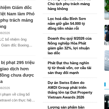
năm lên gần 898 tỷ
Chủ tịch phụ trách mảng
nhiệm Giám đốc
 khi lợi nhuận sau thuế
hàng không
6 giảm hơn 33%.
iệt Nam làm Phó
Lọc hoá dầu Bình Sơn
 phụ trách mảng
nắm giữ gần 54.000 tỷ
ông
đồng tiền nhàn rỗi
08/2026
Doanh thu quý II/2026 của
LC bổ nhiệm ông
Nông nghiệp Hòa Phát
- Giám đốc Boeing
giảm gần 32%, lợi nhuận
iữ chức Phó Chủ tịch
lao dốc
, phụ trách lĩnh vực
 bị phạt 295 triệu
 và đầu tư hạ tầng
Phát Đạt thu hàng nghìn
tỷ từ thoái vốn, cơ cấu tài
không.
 giao dịch hơn
sản thay đổi mạnh
 đồng chưa được
ua
Dự án Swiss Eden do
AMDI Group phát triển
08/2026
thắng lớn tại Dot Property
vi phạm về công bố
Vietnam Awards 2026
ietravel còn thực hiện
ch với bên liên quan có
Lượng sản phẩm bàn