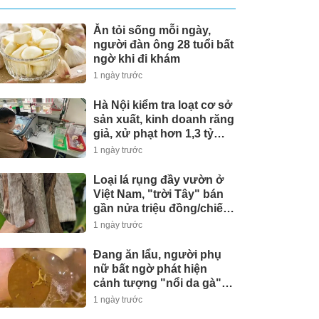
Ăn tỏi sống mỗi ngày,
người đàn ông 28 tuổi bất
ngờ khi đi khám
1 ngày trước
Hà Nội kiểm tra loạt cơ sở
sản xuất, kinh doanh răng
giả, xử phạt hơn 1,3 tỷ
đồng
1 ngày trước
Loại lá rụng đầy vườn ở
Việt Nam, "trời Tây" bán
gần nửa triệu đồng/chiếc
vẫn có người mua
1 ngày trước
Đang ăn lẩu, người phụ
nữ bất ngờ phát hiện
cảnh tượng "nổi da gà"
trong nồi
1 ngày trước