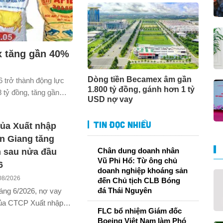
ex tăng gần 40%
Dòng tiền Becamex âm gần
6 trở thành động lực
1.800 tỷ đồng, gánh hơn 1 tỷ
8 tỷ đồng, tăng gần
USD nợ vay
Tin đọc nhiều
ủa Xuất nhập
n Giang tăng
Chân dung doanh nhân
n sau nửa đầu
Vũ Phi Hổ: Từ ông chủ
6
doanh nghiệp khoáng sản
08/2026
đến Chủ tịch CLB Bóng
đá Thái Nguyên
áng 6/2026, nợ vay
ủa CTCP Xuất nhập
FLC bổ nhiệm Giám đốc
iang tăng gần 5 lần
Boeing Việt Nam làm Phó