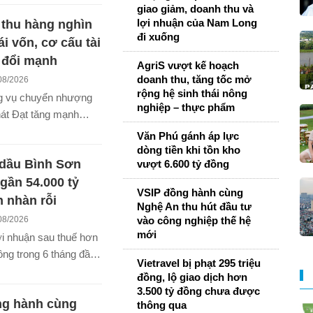
 hơn 3.500 tỷ đồng
giao giảm, doanh thu và
lợi nhuận của Nam Long
 thu hàng nghìn
đoạn 2024-2025 mà
đi xuống
 cấp có thẩm quyền
ái vốn, cơ cấu tài
 đổi mạnh
AgriS vượt kế hoạch
doanh thu, tăng tốc mở
08/2026
rộng hệ sinh thái nông
g vụ chuyển nhượng
nghiệp – thực phẩm
hát Đạt tăng mạnh
i chính, cải thiện
Văn Phú gánh áp lực
 và làm thay đổi đáng
dòng tiền khi tồn kho
 dầu Bình Sơn
vượt 6.600 tỷ đồng
ài sản trong nửa đầu
gần 54.000 tỷ
VSIP đồng hành cùng
n nhàn rỗi
Nghệ An thu hút đầu tư
08/2026
vào công nghiệp thế hệ
mới
ợi nhuận sau thuế hơn
ồng trong 6 tháng đầu
Vietravel bị phạt 295 triệu
óa dầu Bình Sơn còn
đồng, lộ giao dịch hơn
000 tỷ đồng tiền mặt
3.500 tỷ đồng chưa được
ng hành cùng
 ngân hàng, mang về
thông qua