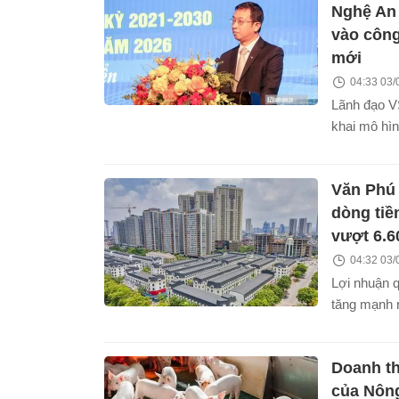
hơn 1.000 tỷ
Nghệ An 
vào công
mới
04:33 03/
Lãnh đạo VS
khai mô hìn
phát triển 
thấp, chuyể
Văn Phú 
cao. VSIP 
cùng Nghệ 
dòng tiề
chất lượng 
vượt 6.6
thành điểm
04:32 03/
thế hệ mới.
Lợi nhuận q
tăng mạnh 
nhưng hàng
tỷ đồng, dò
Doanh th
gần 1.500 t
giảm sâu.
của Nôn