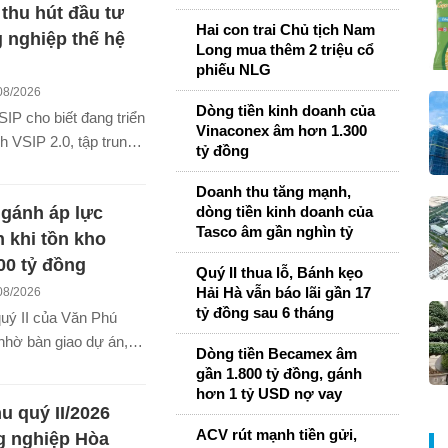
 đồng lãi tiền gửi.
thu hút đầu tư
Hai con trai Chủ tịch Nam
 nghiệp thế hệ
Long mua thêm 2 triệu cổ
phiếu NLG
08/2026
Dòng tiền kinh doanh của
IP cho biết đang triển
Vinaconex âm hơn 1.300
h VSIP 2.0, tập trung
tỷ đồng
công nghiệp các-bon
n đổi số và công nghệ
Doanh thu tăng mạnh,
gánh áp lực
dòng tiền kinh doanh của
mong muốn đồng hành
Tasco âm gần nghìn tỷ
An thu hút các dự án
n khi tồn kho
cao, đưa tỉnh trở
00 tỷ đồng
Quý II thua lỗ, Bánh kẹo
 đến của công nghiệp
Hải Hà vẫn báo lãi gần 17
08/2026
tỷ đồng sau 6 tháng
uý II của Văn Phú
nhờ bàn giao dự án,
Dòng tiền Becamex âm
 tồn kho vượt 6.600
gần 1.800 tỷ đồng, gánh
ng tiền kinh doanh âm
hơn 1 tỷ USD nợ vay
u quý II/2026
ỷ đồng và tiền mặt
ACV rút mạnh tiền gửi,
g nghiệp Hòa