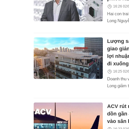
16:26 02/
Hai con tr
Long Nguy
hoàn tất mu
triệu cổ ph
Lượng s
cảnh doanh
động nhân 
giao giả
lợi nhu
đi xuống
16:25 02/
Doanh thu 
Long giảm 
2026 do số
giao thấp h
ACV rút 
dồn gần 
vào sân
16:23 02/