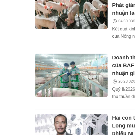
Phát giả
nhuận la
04:30 03/
Kết quả kin
của Nông n
tích cực kh
32%, còn lợ
Doanh th
43% so với
của BAF 
nhuận g
20:23 02/
Quý II/202
thu thuần đ
54% so với 
nhuận sau 
Hai con 
xuống còn 1
Long mua
phiếu N