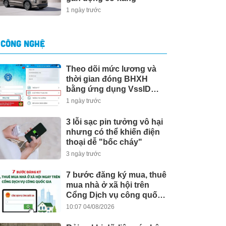
1 ngày trước
CÔNG NGHỆ
Theo dõi mức lương và
thời gian đóng BHXH
bằng ứng dụng VssID
mới nhất
1 ngày trước
3 lỗi sạc pin tưởng vô hại
nhưng có thể khiến điện
thoại dễ "bốc cháy"
3 ngày trước
7 bước đăng ký mua, thuê
mua nhà ở xã hội trên
Cổng Dịch vụ công quốc
gia
10:07 04/08/2026