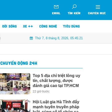
EMAIL
TÌM KIẾM
CHUYÊN MỤC
ĐỜI SỐNG
XE ++
CÔNG NGHỆ
TIÊU DÙNG
Thứ 7, 8 tháng 8, 2026, 05:45:22
nh răng giả, xử phạt hơn 1,3 tỷ đồng
Một doanh nghiệp chuẩn bị trả
CHUYỂN ĐỘNG 24H
Top 5 địa chỉ triệt lông uy
tín, chất lượng, được
đánh giá cao tại TP.HCM
22 giờ trước
Hội Luật gia Hà Tĩnh đẩy
mạnh tuyên truyền pháp
luật, củng cố tổ chức sau