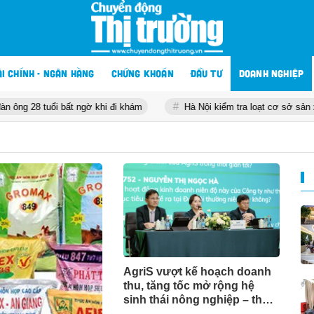
ÀI CHÍNH - NGÂN HÀNG
CHỨNG KHOÁN
ĐẦU TƯ
DOANH NGHIỆP
 bất ngờ khi đi khám
Hà Nội kiểm tra loạt cơ sở sản xuất, kinh doa
AgriS vượt kế hoạch doanh
thu, tăng tốc mở rộng hệ
sinh thái nông nghiệp – thực
phẩm