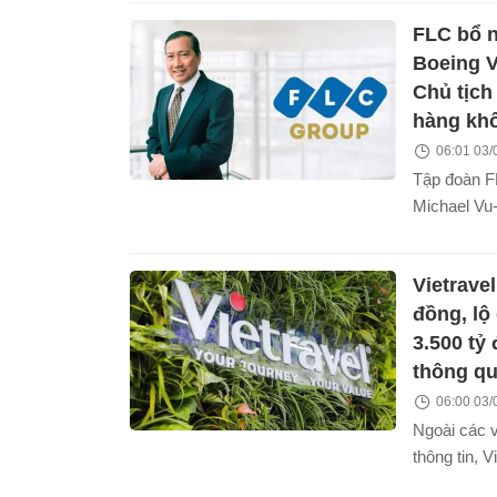
so với đầu 
FLC bổ 
đồng, trong
quý II/202
Boeing V
Chủ tịch
hàng kh
06:01 03/
Tập đoàn F
Michael Vu
Việt Nam g
từ ngày 1/8
Vietravel
hàng không
cảng hàng 
đồng, lộ
3.500 tỷ
thông q
06:00 03/
Ngoài các 
thông tin, V
các giao dị