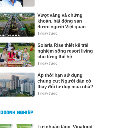
Vượt vàng và chứng
khoán, bất động sản
được người Việt quan
tâm nhất
1 ngày trước
Solaria Rise thiết kế trải
nghiệm sống resort living
cho từng thế hệ
1 ngày trước
Áp thời hạn sử dụng
chung cư: Người dân có
thay đổi tư duy mua nhà?
1 ngày trước
DOANH NGHIỆP
Lợi nhuận tăng, Vinafood