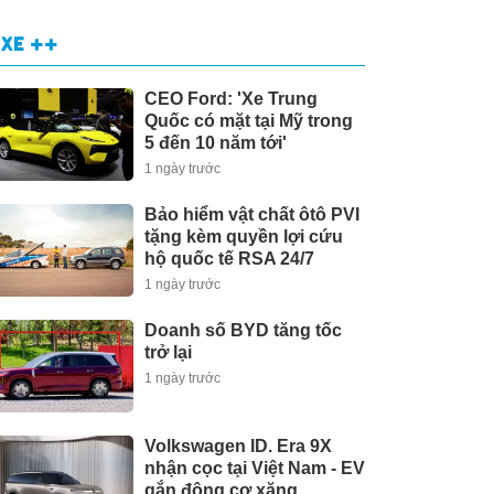
XE ++
CEO Ford: 'Xe Trung
Quốc có mặt tại Mỹ trong
5 đến 10 năm tới'
1 ngày trước
Bảo hiểm vật chất ôtô PVI
tặng kèm quyền lợi cứu
hộ quốc tế RSA 24/7
1 ngày trước
Doanh số BYD tăng tốc
trở lại
1 ngày trước
Volkswagen ID. Era 9X
nhận cọc tại Việt Nam - EV
gắn động cơ xăng