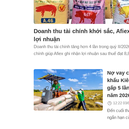
Doanh thu tài chính khởi sắc, Afi
lợi nhuận
Doanh thu tài chính tăng hơn 4 lần trong quý II/202
chính giúp Afiex ghi nhận lợi nhuận sau thuế đạt 8,
40% so với cùng kỳ.
Nợ vay c
khẩu Kiê
gấp 5 lầ
năm 202
12:22 03/
Đến cuối th
ngắn hạn c
khẩu Kiên G