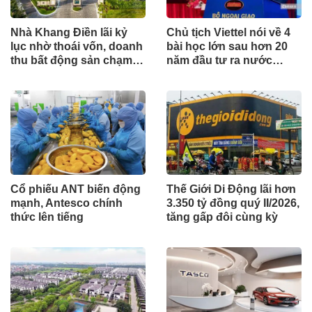
Nhà Khang Điền lãi kỷ
Chủ tịch Viettel nói về 4
lục nhờ thoái vốn, doanh
bài học lớn sau hơn 20
thu bất động sản chạm
năm đầu tư ra nước
đáy 4 năm
ngoài
Cổ phiếu ANT biến động
Thế Giới Di Động lãi hơn
mạnh, Antesco chính
3.350 tỷ đồng quý II/2026,
thức lên tiếng
tăng gấp đôi cùng kỳ