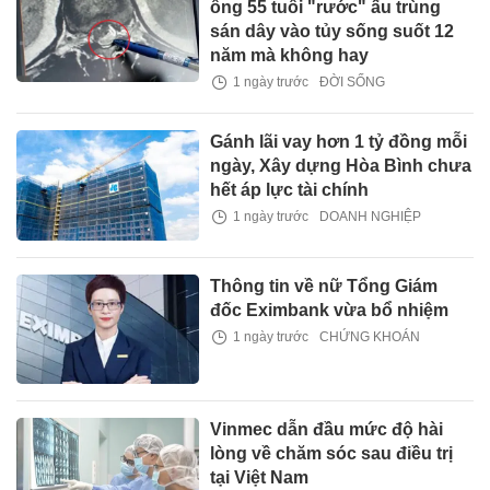
ông 55 tuổi "rước" ấu trùng
sán dây vào tủy sống suốt 12
năm mà không hay
1 ngày trước
ĐỜI SỐNG
Gánh lãi vay hơn 1 tỷ đồng mỗi
ngày, Xây dựng Hòa Bình chưa
hết áp lực tài chính
1 ngày trước
DOANH NGHIỆP
Thông tin về nữ Tổng Giám
đốc Eximbank vừa bổ nhiệm
1 ngày trước
CHỨNG KHOÁN
Vinmec dẫn đầu mức độ hài
lòng về chăm sóc sau điều trị
tại Việt Nam