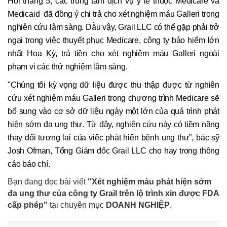
Hồi tháng 5, các trung tâm dịch vụ y tế thuộc Medicare và
Medicaid đã đồng ý chi trả cho xét nghiệm máu Galleri trong
nghiên cứu lâm sàng. Dẫu vậy, Grail LLC có thể gặp phải trở
ngại trong việc thuyết phục Medicare, công ty bảo hiểm lớn
nhất Hoa Kỳ, trả tiền cho xét nghiệm máu Galleri ngoài
phạm vi các thử nghiệm lâm sàng.
"Chúng tôi kỳ vọng dữ liệu được thu thập được từ nghiên
cứu xét nghiệm máu Galleri trong chương trình Medicare sẽ
bổ sung vào cơ sở dữ liệu ngày một lớn của quá trình phát
hiện sớm đa ung thư. Từ đây, nghiên cứu này có tiềm năng
thay đổi tương lai của việc phát hiện bệnh ung thư”, bác sỹ
Josh Ofman, Tổng Giám đốc Grail LLC cho hay trong thông
cáo báo chí.
Bạn đang đọc bài viết
"Xét nghiệm máu phát hiện sớm
đa ung thư của công ty Grail trên lộ trình xin được FDA
cấp phép"
tại chuyên mục
DOANH NGHIỆP
.