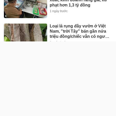
phạt hơn 1,3 tỷ đồng
1 ngày trước
Loại lá rụng đầy vườn ở Việt
Nam, "trời Tây" bán gần nửa
triệu đồng/chiếc vẫn có người
mua
1 ngày trước
Đang ăn lẩu, người phụ nữ bất
ngờ phát hiện cảnh tượng "nổi
da gà" trong nồi
1 ngày trước
XE ++
CEO Ford: 'Xe Trung Quốc có
mặt tại Mỹ trong 5 đến 10 năm