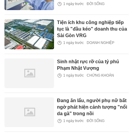
1 ngày trước
ĐỜI SỐNG
Tiện ích khu công nghiệp tiếp
tục là "đầu kéo" doanh thu của
Sài Gòn VRG
1 ngày trước
DOANH NGHIỆP
Sinh nhật rực rỡ của tỷ phú
Phạm Nhật Vượng
1 ngày trước
CHỨNG KHOÁN
Đang ăn lẩu, người phụ nữ bất
ngờ phát hiện cảnh tượng "nổi
da gà" trong nồi
1 ngày trước
ĐỜI SỐNG