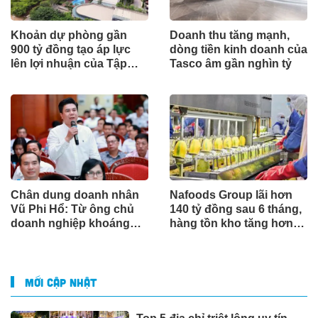
Khoản dự phòng gần
Doanh thu tăng mạnh,
900 tỷ đồng tạo áp lực
dòng tiền kinh doanh của
lên lợi nhuận của Tập
Tasco âm gần nghìn tỷ
đoàn Hà Đô
Chân dung doanh nhân
Nafoods Group lãi hơn
Vũ Phi Hổ: Từ ông chủ
140 tỷ đồng sau 6 tháng,
doanh nghiệp khoáng
hàng tồn kho tăng hơn
sản đến Chủ tịch CLB
gấp đôi
Bóng đá Thái Nguyên
MỚI CẬP NHẬT