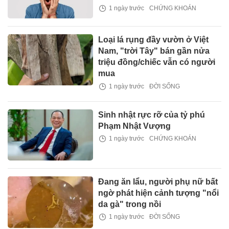
1 ngày trước
CHỨNG KHOÁN
Loại lá rụng đầy vườn ở Việt
Nam, "trời Tây" bán gần nửa
triệu đồng/chiếc vẫn có người
mua
1 ngày trước
ĐỜI SỐNG
Sinh nhật rực rỡ của tỷ phú
Phạm Nhật Vượng
1 ngày trước
CHỨNG KHOÁN
Đang ăn lẩu, người phụ nữ bất
ngờ phát hiện cảnh tượng "nổi
da gà" trong nồi
1 ngày trước
ĐỜI SỐNG