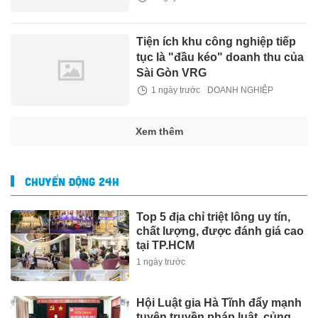
Tiện ích khu công nghiệp tiếp
tục là "đầu kéo" doanh thu của
Sài Gòn VRG
1 ngày trước
DOANH NGHIỆP
Xem thêm
CHUYỂN ĐỘNG 24H
Top 5 địa chỉ triệt lông uy tín,
chất lượng, được đánh giá cao
tại TP.HCM
1 ngày trước
Hội Luật gia Hà Tĩnh đẩy mạnh
tuyên truyền pháp luật, củng