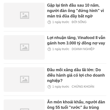
Gặp lại tình đầu sau 10 năm,
người đàn ông "đứng hình" vì
màn trả đũa đầy bất ngờ
1 ngày trước
ĐỜI SỐNG
Lợi nhuận tăng, Vinafood II vẫn
gánh hơn 3.000 tỷ đồng nợ vay
1 ngày trước
DOANH NGHIỆP
Đầu mối xăng dầu lãi lớn: Do
điều hành giá có lợi cho doanh
nghiệp?
1 ngày trước
CHỨNG KHOÁN
Ăn món khoái khẩu, người đàn
ông 55 tuổi "rước" ấu trùng