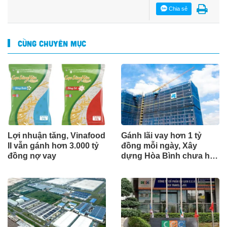
Chia sẻ
CÙNG CHUYÊN MỤC
Lợi nhuận tăng, Vinafood
Gánh lãi vay hơn 1 tỷ
II vẫn gánh hơn 3.000 tỷ
đồng mỗi ngày, Xây
đồng nợ vay
dựng Hòa Bình chưa hết
áp lực tài chính