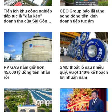
Tiện ích khu công nghiệp
CEO Group báo lãi tăng
tiếp tục là "đầu kéo"
song dòng tiền kinh
doanh thu của Sài Gòn
doanh tiếp tục âm
VRG
PV GAS nắm giữ hơn
SMC thoát lỗ sau nhiều
45.000 tỷ đồng tiền nhàn
quý, vượt 140% kế hoạch
rỗi
lợi nhuận năm