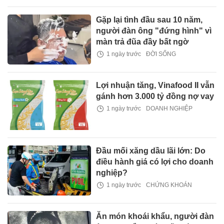
Gặp lại tình đầu sau 10 năm,
người đàn ông "đứng hình" vì
màn trả đũa đầy bất ngờ
1 ngày trước
ĐỜI SỐNG
Lợi nhuận tăng, Vinafood II vẫn
gánh hơn 3.000 tỷ đồng nợ vay
1 ngày trước
DOANH NGHIỆP
Đầu mối xăng dầu lãi lớn: Do
điều hành giá có lợi cho doanh
nghiệp?
1 ngày trước
CHỨNG KHOÁN
Ăn món khoái khẩu, người đàn