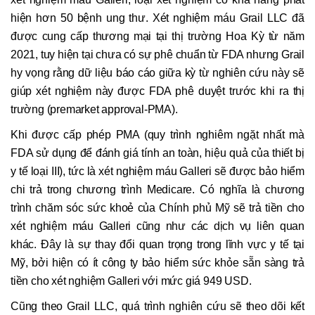
hiện hơn 50 bệnh ung thư. Xét nghiệm máu Grail LLC đã
được cung cấp thương mại tại thị trường Hoa Kỳ từ năm
2021, tuy hiện tại chưa có sự phê chuẩn từ FDA nhưng Grail
hy vọng rằng dữ liệu báo cáo giữa kỳ từ nghiên cứu này sẽ
giúp xét nghiệm này được FDA phê duyệt trước khi ra thị
trường (premarket approval-PMA).
Khi được cấp phép PMA (quy trình nghiêm ngặt nhất mà
FDA sử dụng để đánh giá tính an toàn, hiệu quả của thiết bị
y tế loại III), tức là xét nghiệm máu Galleri sẽ được bảo hiểm
chi trả trong chương trình Medicare. Có nghĩa là chương
trình chăm sóc sức khoẻ của Chính phủ Mỹ sẽ trả tiền cho
xét nghiệm máu Galleri cũng như các dịch vụ liên quan
khác. Đây là sự thay đổi quan trọng trong lĩnh vực y tế tại
Mỹ, bởi hiện có ít công ty bảo hiểm sức khỏe sẵn sàng trả
tiền cho xét nghiệm Galleri với mức giá 949 USD.
Cũng theo Grail LLC, quá trình nghiên cứu sẽ theo dõi kết