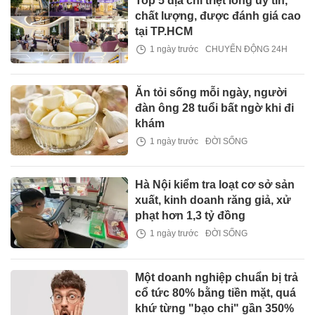
Top 5 địa chỉ triệt lông uy tín,
chất lượng, được đánh giá cao
tại TP.HCM
1 ngày trước
CHUYỂN ĐỘNG 24H
Ăn tỏi sống mỗi ngày, người
đàn ông 28 tuổi bất ngờ khi đi
khám
1 ngày trước
ĐỜI SỐNG
Hà Nội kiểm tra loạt cơ sở sản
xuất, kinh doanh răng giả, xử
phạt hơn 1,3 tỷ đồng
1 ngày trước
ĐỜI SỐNG
Một doanh nghiệp chuẩn bị trả
cổ tức 80% bằng tiền mặt, quá
khứ từng "bạo chi" gần 350%