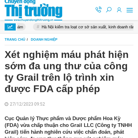
Hà Nội kiểm tra loạt cơ sở sản xuất, kinh doanh răng giả, xử phạt hơn
TRANG CHỦ
DOANH NGHIỆP
Xét nghiệm máu phát hiện
sớm đa ung thư của công
ty Grail trên lộ trình xin
được FDA cấp phép
27/12/2023 09:52
Cục Quản lý Thực phẩm và Dược phẩm Hoa Kỳ
(FDA) vừa chấp thuận cho Grail LLC (Công ty TNHH
Grail) tiến hành nghiên cứu việc chẩn đoán, phát