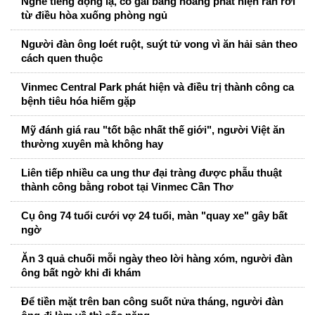
Nghe tiếng động lạ, cô gái bàng hoàng phát hiện rắn rơi
từ điều hòa xuống phòng ngủ
Người đàn ông loét ruột, suýt tử vong vì ăn hải sản theo
cách quen thuộc
Vinmec Central Park phát hiện và điều trị thành công ca
bệnh tiêu hóa hiếm gặp
Mỹ đánh giá rau "tốt bậc nhất thế giới", người Việt ăn
thường xuyên mà không hay
Liên tiếp nhiều ca ung thư đại tràng được phẫu thuật
thành công bằng robot tại Vinmec Cần Thơ
Cụ ông 74 tuổi cưới vợ 24 tuổi, màn "quay xe" gây bất
ngờ
Ăn 3 quả chuối mỗi ngày theo lời hàng xóm, người đàn
ông bất ngờ khi đi khám
Để tiền mặt trên ban công suốt nửa tháng, người đàn