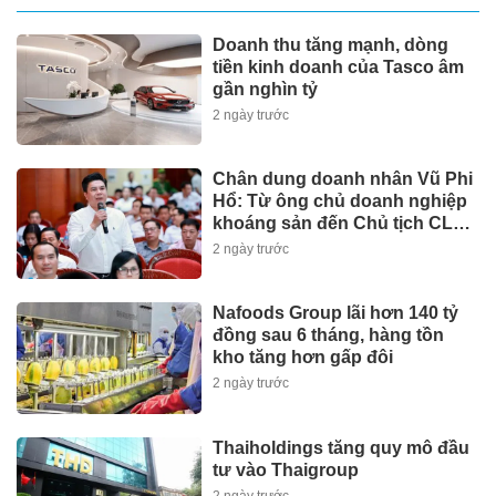
Doanh thu tăng mạnh, dòng
tiền kinh doanh của Tasco âm
gần nghìn tỷ
2 ngày trước
Chân dung doanh nhân Vũ Phi
Hổ: Từ ông chủ doanh nghiệp
khoáng sản đến Chủ tịch CLB
Bóng đá Thái Nguyên
2 ngày trước
Nafoods Group lãi hơn 140 tỷ
đồng sau 6 tháng, hàng tồn
kho tăng hơn gấp đôi
2 ngày trước
Thaiholdings tăng quy mô đầu
tư vào Thaigroup
2 ngày trước