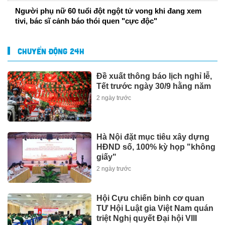
Người phụ nữ 60 tuổi đột ngột tử vong khi đang xem
tivi, bác sĩ cảnh báo thói quen "cực độc"
CHUYỂN ĐỘNG 24H
Đề xuất thông báo lịch nghỉ lễ,
Tết trước ngày 30/9 hằng năm
2 ngày trước
Hà Nội đặt mục tiêu xây dựng
HĐND số, 100% kỳ họp "không
giấy"
2 ngày trước
Hội Cựu chiến binh cơ quan
TƯ Hội Luật gia Việt Nam quán
triệt Nghị quyết Đại hội VIII