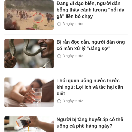
Đang đi dạo biển, người dân
bỗng thấy cảnh tượng "nổi da
gà" liền bỏ chạy
3 ngày trước
Bị rắn độc cắn, người đàn ông
có màn xử lý "đáng sợ"
3 ngày trước
Thói quen uống nước trước
khi ngủ: Lợi ích và tác hại cần
biết
3 ngày trước
Người bị tăng huyết áp có thể
uống cà phê hàng ngày?