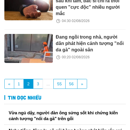
sau khi tắm, bác sĩ chỉ ra thói
quen "cực độc" nhiều người
mắc
04:30 02/08/2026
Đang ngồi trong nhà, người
dân phát hiện cảnh tượng "nổi
da gà" ngoài sân
00:20 02/08/2026
«
1
2
3
...
55
56
»
Tin đọc nhiều
Vừa ngủ dậy, người đàn ông sửng sốt khi chứng kiến
cảnh tượng "nổi da gà" trên gối