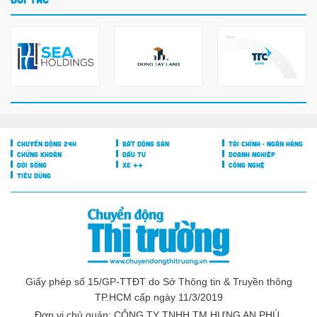
CHUYỂN ĐỘNG 24H
BẤT ĐỘNG SẢN
TÀI CHÍNH - NGÂN HÀNG
CHỨNG KHOÁN
ĐẦU TƯ
DOANH NGHIỆP
ĐỜI SỐNG
XE ++
CÔNG NGHỆ
TIÊU DÙNG
Giấy phép số 15/GP-TTĐT do Sở Thông tin & Truyền thông
TP.HCM cấp ngày 11/3/2019
Đơn vị chủ quản: CÔNG TY TNHH TM HƯNG AN PHÚ