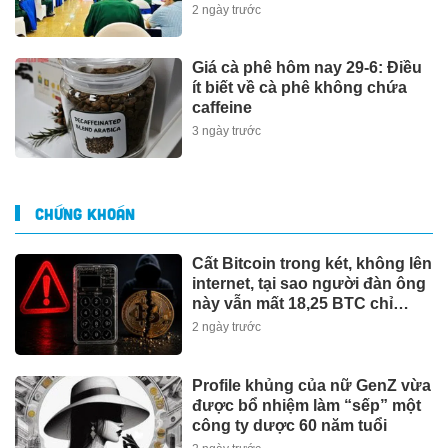
2 ngày trước
Giá cà phê hôm nay 29-6: Điều
ít biết về cà phê không chứa
caffeine
3 ngày trước
CHỨNG KHOÁN
Cất Bitcoin trong két, không lên
internet, tại sao người đàn ông
này vẫn mất 18,25 BTC chỉ
trong 7 phút?
2 ngày trước
Profile khủng của nữ GenZ vừa
được bổ nhiệm làm “sếp” một
công ty dược 60 năm tuổi