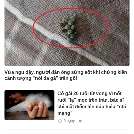
Vừa ngủ dậy, người đàn ông sửng sốt khi chứng kiến
cảnh tượng "nổi da gà" trên gối
Cô gái 26 tuổi tử vong vì nốt
ruồi "lạ" mọc trên trán, bác sĩ
chỉ mặt điểm tên dấu hiệu "chí
mạng"
3 ngày trước