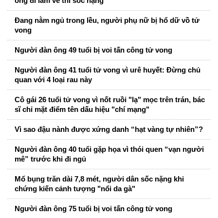
ông đi làm về thì sốc nặng
Đang nằm ngủ trong lều, người phụ nữ bị hổ dữ vồ tử
vong
Người đàn ông 49 tuổi bị voi tấn công tử vong
Người đàn ông 41 tuổi tử vong vì urê huyết: Đừng chủ
quan với 4 loại rau này
Cô gái 26 tuổi tử vong vì nốt ruồi "lạ" mọc trên trán, bác
sĩ chỉ mặt điểm tên dấu hiệu "chí mạng"
Vì sao đậu nành được xứng danh “hạt vàng tự nhiên”?
Người đàn ông 40 tuổi gặp họa vì thói quen “vạn người
mê” trước khi đi ngủ
Mổ bụng trăn dài 7,8 mét, người dân sốc nặng khi
chứng kiến cảnh tượng "nổi da gà"
Người đàn ông 75 tuổi bị voi tấn công tử vong