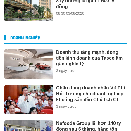
8 tỷ nhưng lãi gần 1.600 tỷ
đồng
08:30 03/08/2026
DOANH NGHIỆP
Doanh thu tăng mạnh, dòng
tiền kinh doanh của Tasco âm
gần nghìn tỷ
3 ngày trước
Chân dung doanh nhân Vũ Phi
Hổ: Từ ông chủ doanh nghiệp
khoáng sản đến Chủ tịch CLB
Bóng đá Thái Nguyên
3 ngày trước
Nafoods Group lãi hơn 140 tỷ
đồng sau 6 tháng, hàng tồn