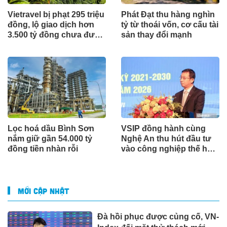
Vietravel bị phạt 295 triệu
Phát Đạt thu hàng nghìn
đồng, lộ giao dịch hơn
tỷ từ thoái vốn, cơ cấu tài
3.500 tỷ đồng chưa được
sản thay đổi mạnh
thông qua
Lọc hoá dầu Bình Sơn
VSIP đồng hành cùng
nắm giữ gần 54.000 tỷ
Nghệ An thu hút đầu tư
đồng tiền nhàn rỗi
vào công nghiệp thế hệ
mới
MỚI CẬP NHẬT
Đà hồi phục được củng cố, VN-