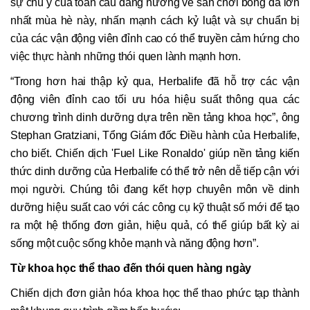
sự chú ý của toàn cầu đang hướng về sân chơi bóng đá lớn
nhất mùa hè này, nhấn mạnh cách kỷ luật và sự chuẩn bị
của các vận động viên đỉnh cao có thể truyền cảm hứng cho
việc thực hành những thói quen lành mạnh hơn.
“Trong hơn hai thập kỷ qua, Herbalife đã hỗ trợ các vận
động viên đỉnh cao tối ưu hóa hiệu suất thông qua các
chương trình dinh dưỡng dựa trên nền tảng khoa học”, ông
Stephan Gratziani, Tổng Giám đốc Điều hành của Herbalife,
cho biết. Chiến dịch 'Fuel Like Ronaldo' giúp nền tảng kiến
thức dinh dưỡng của Herbalife có thể trở nên dễ tiếp cận với
mọi người. Chúng tôi đang kết hợp chuyên môn về dinh
dưỡng hiệu suất cao với các công cụ kỹ thuật số mới để tạo
ra một hệ thống đơn giản, hiệu quả, có thể giúp bất kỳ ai
sống một cuộc sống khỏe mạnh và năng động hơn”.
Từ khoa học thể thao đến thói quen hàng ngày
Chiến dịch đơn giản hóa khoa học thể thao phức tạp thành