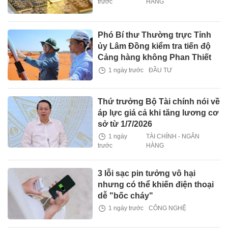
trước
HÀNG
Phó Bí thư Thường trực Tỉnh
ủy Lâm Đồng kiểm tra tiến độ
Cảng hàng không Phan Thiết
1 ngày trước
ĐẦU TƯ
Thứ trưởng Bộ Tài chính nói về
áp lực giá cả khi tăng lương cơ
sở từ 1/7/2026
1 ngày
TÀI CHÍNH - NGÂN
trước
HÀNG
3 lỗi sạc pin tưởng vô hại
nhưng có thể khiến điện thoại
dễ "bốc cháy"
1 ngày trước
CÔNG NGHỆ