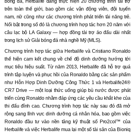
bóng đá, Herbalife đang thực hiện 20 chương trình tài trợ
trên toàn thế giới, bao gồm các vận động viên, đội tuyển
nam, nữ cũng như các chương trình phát triển tài năng trẻ.
Nổi bật trong số đó là chương trình hợp tác hơn 20 năm với
câu lạc bộ LA Galaxy — hợp đồng tài trợ áo đấu dài nhất
trong lịch sử Giải bóng đá nhà nghề Mỹ (MLS).
Chương trình hợp tác giữa Herbalife và Cristiano Ronaldo
thể hiện cam kết chung về chế độ dinh dưỡng hướng tới
mục tiêu hiệu suất. Từ năm 2013, Herbalife đã hỗ trợ quá
trình tập luyện và phục hồi của Ronaldo bằng các sản phẩm
như Hỗn Hợp Dinh Dưỡng Công Thức 1 và Herbalife24®
CR7 Drive — một loại thức uống giúp bù nước được phát
triển cùng Ronaldo nhằm đáp ứng các yêu cầu khắt khe của
thi đấu đỉnh cao. Chương trình hợp tác này sau đó đã mở
rộng sang lĩnh vực dinh dưỡng cá nhân hóa, bao gồm việc
Ronaldo đầu tư vào nền tảng kỹ thuật số Pro2col™ của
Herbalife và việc Herbalife mua lại một số tài sản của Bioniq