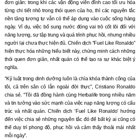
đơn giản: trong khi các vận động viên đỉnh cao tối ưu hóa
từng chi tiết nhỏ trong thói quen của họ, thì các nguyên tắc
nền tảng tương tự vẫn có thể áp dụng vào cuộc sống hàng
ngày. Ví dụ, việc bổ sung nước đóng vai trò cốt lõi đối với
năng lượng, sự tập trung và quá trình phục hồi, nhưng nhiều
người lại chưa thực hiện đủ. Chiến dịch “Fuel Like Ronaldo”
hiện thực hóa những hiểu biết này, chứng minh cách những
thói quen đơn giản, nhất quán có thể tạo ra sự khác biệt ý
nghĩa.
“Kỷ luật trong dinh dưỡng luôn là chìa khóa thành công của
tôi, cả trên sân cỏ lẫn ngoài đời thực”, Cristiano Ronaldo
chia sẻ. “Tôi đã đồng hành cùng Herbalife trong nhiều năm
và tin tưởng vào sức mạnh của việc nạp năng lượng có cấu
trúc và nhất quán. Chiến dịch ‘Fuel Like Ronaldo’ hướng
đến việc chia sẻ những nguyên tắc đó để bất kỳ ai cũng có
thể duy trì phong độ, phục hồi và cảm thấy thoải mái nhất
mỗi ngày”.