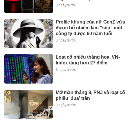
trong 7 phút?
3 ngày trước
Profile khủng của nữ GenZ vừa
được bổ nhiệm làm “sếp” một
công ty dược 60 năm tuổi
3 ngày trước
Loạt cổ phiếu thăng hoa, VN-
Index tăng hơn 27 điểm
3 ngày trước
Mở màn tháng 8, PNJ và loạt cổ
phiếu 'đua' trần
3 ngày trước