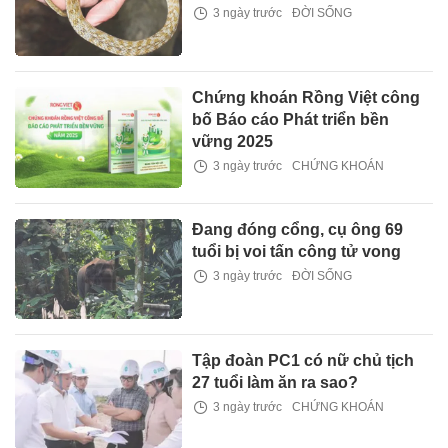
3 ngày trước
ĐỜI SỐNG
Chứng khoán Rồng Việt công
bố Báo cáo Phát triển bền
vững 2025
3 ngày trước
CHỨNG KHOÁN
Đang đóng cổng, cụ ông 69
tuổi bị voi tấn công tử vong
3 ngày trước
ĐỜI SỐNG
Tập đoàn PC1 có nữ chủ tịch
27 tuổi làm ăn ra sao?
3 ngày trước
CHỨNG KHOÁN