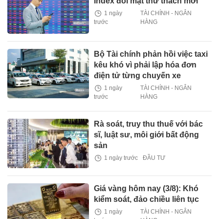
Index đối mặt thử thách mới
1 ngày
TÀI CHÍNH - NGÂN
trước
HÀNG
Bộ Tài chính phản hồi việc taxi
kêu khó vì phải lập hóa đơn
điện tử từng chuyến xe
1 ngày
TÀI CHÍNH - NGÂN
trước
HÀNG
Rà soát, truy thu thuế với bác
sĩ, luật sư, môi giới bất động
sản
1 ngày trước
ĐẦU TƯ
Giá vàng hôm nay (3/8): Khó
kiểm soát, đảo chiều liên tục
1 ngày
TÀI CHÍNH - NGÂN