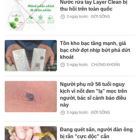
Nước rửa tay Layer Clean bị
thu hồi trên toàn quốc
3 ngày trước
ĐỜI SỐNG
Tồn kho bạc tăng mạnh, giá
bạc chờ đợi nhịp bứt phá dứt
khoát
3 ngày trước
CHỨNG KHOÁN
Người phụ nữ 56 tuổi nguy
kịch vì nốt đen "lạ" mọc trên
người, bác sĩ cảnh báo điều
này
3 ngày trước
ĐỜI SỐNG
Đang quét sân, người đàn ông
bị rắn "cực độc" cắn