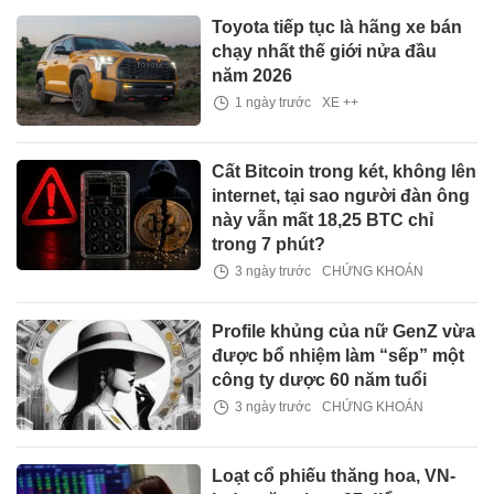
Toyota tiếp tục là hãng xe bán
chạy nhất thế giới nửa đầu
năm 2026
1 ngày trước
XE ++
Cất Bitcoin trong két, không lên
internet, tại sao người đàn ông
này vẫn mất 18,25 BTC chỉ
trong 7 phút?
3 ngày trước
CHỨNG KHOÁN
Profile khủng của nữ GenZ vừa
được bổ nhiệm làm “sếp” một
công ty dược 60 năm tuổi
3 ngày trước
CHỨNG KHOÁN
Loạt cổ phiếu thăng hoa, VN-