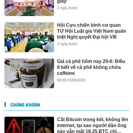
giấy"
3 ngày trước
Hội Cựu chiến binh cơ quan
TƯ Hội Luật gia Việt Nam quán
triệt Nghị quyết Đại hội VIII
3 ngày trước
Giá cà phê hôm nay 29-6: Điều
ít biết về cà phê không chứa
caffeine
08:30 03/08/2026
CHỨNG KHOÁN
Cất Bitcoin trong két, không lên
internet, tại sao người đàn ông
này vẫn mất 18,25 BTC chỉ