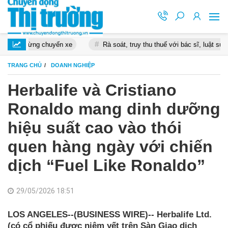
xe
Rà soát, truy thu thuế với bác sĩ, luật sư, môi giới bất động sản
TRANG CHỦ
DOANH NGHIỆP
Herbalife và Cristiano
Ronaldo mang dinh dưỡng
hiệu suất cao vào thói
quen hàng ngày với chiến
dịch “Fuel Like Ronaldo”
29/05/2026 18:51
LOS ANGELES--(BUSINESS WIRE)-- Herbalife Ltd.
(có cổ phiếu được niêm yết trên Sàn Giao dịch