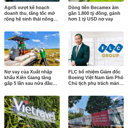
AgriS vượt kế hoạch
Dòng tiền Becamex âm
doanh thu, tăng tốc mở
gần 1.800 tỷ đồng, gánh
rộng hệ sinh thái nông
hơn 1 tỷ USD nợ vay
nghiệp – thực phẩm
Nợ vay của Xuất nhập
FLC bổ nhiệm Giám đốc
khẩu Kiên Giang tăng
Boeing Việt Nam làm Phó
gấp 5 lần sau nửa đầu
Chủ tịch phụ trách mảng
năm 2026
hàng không