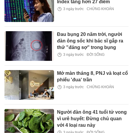
Index tăng hơn 27 điểm
3 ngày trước
CHỨNG KHOÁN
Đau bụng 20 năm trời, người
đàn ông sốc khi bác sĩ gắp ra
thứ "đáng sợ" trong bụng
3 ngày trước
ĐỜI SỐNG
Mở màn tháng 8, PNJ và loạt cổ
phiếu 'đua' trần
3 ngày trước
CHỨNG KHOÁN
Người đàn ông 41 tuổi tử vong
vì urê huyết: Đừng chủ quan
với 4 loại rau này
3 ngày trước
ĐỜI SỐNG